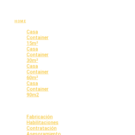
HOME
PROPIEDADES
Casa
Container
15m²
Casa
Container
30m²
Casa
Container
60m²
Casa
Container
90m2
QUIENES
SOMOS
SERVICIOS
Fabricación
Habilitaciones
Contratación
Asesoramiento