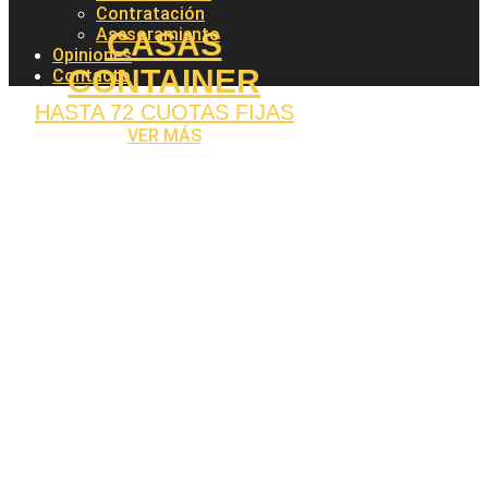
Contratación
Asesoramiento
CASAS
Opiniones
CONTAINER
Contacto
HASTA 72 CUOTAS FIJAS
VER MÁS