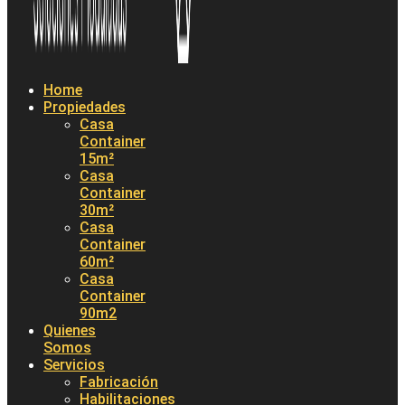
Home
Propiedades
Casa
Container
15m²
Casa
Container
30m²
Casa
Container
60m²
Casa
Container
90m2
Quienes
Somos
Servicios
Fabricación
Habilitaciones