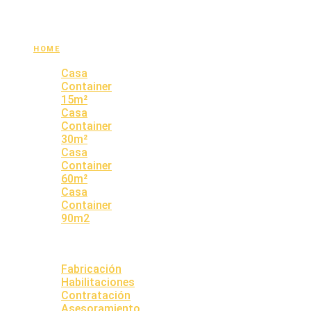
HOME
PROPIEDADES
Casa
Container
15m²
Casa
Container
30m²
Casa
Container
60m²
Casa
Container
90m2
QUIENES
SOMOS
SERVICIOS
Fabricación
Habilitaciones
Contratación
Asesoramiento