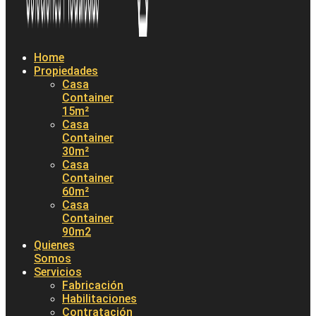
Home
Propiedades
Casa
Container
15m²
Casa
Container
30m²
Casa
Container
60m²
Casa
Container
90m2
Quienes
Somos
Servicios
Fabricación
Habilitaciones
Contratación