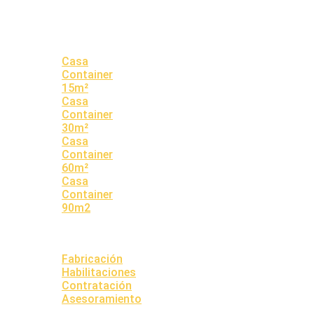
HOME
PROPIEDADES
Casa
Container
15m²
Casa
Container
30m²
Casa
Container
60m²
Casa
Container
90m2
QUIENES
SOMOS
SERVICIOS
Fabricación
Habilitaciones
Contratación
Asesoramiento
OPINIONES