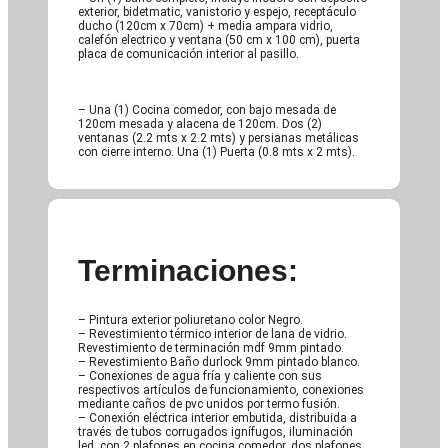
exterior, bidetmatic, vanistorio y espejo, receptáculo
ducho (120cm x 70cm) + media ampara vidrio,
calefón electrico y ventana (50 cm x 100 cm), puerta
placa de comunicación interior al pasillo.
– Una (1) Cocina comedor, con bajo mesada de
120cm mesada y alacena de 120cm. Dos (2)
ventanas (2.2 mts x 2.2 mts) y persianas metálicas
con cierre interno. Una (1) Puerta (0.8 mts x 2 mts).
Terminaciones:
– Pintura exterior poliuretano color Negro.
– Revestimiento térmico interior de lana de vidrio.
Revestimiento de terminación mdf 9mm pintado.
– Revestimiento Baño durlock 9mm pintado blanco.
– Conexiones de agua fría y caliente con sus
respectivos artículos de funcionamiento, conexiones
mediante caños de pvc unidos por termo fusión.
– Conexión eléctrica interior embutida, distribuida a
través de tubos corrugados ignífugos, iluminación
led, con 2 plafones en cocina comedor, dos plafones